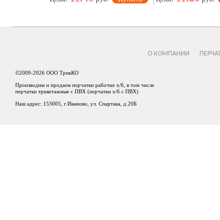
О КОМПАНИИ
ПЕРЧА
©2009-2026 ООО ТрикКО
Производим и продаем перчатки рабочие х/б, в том числе
перчатки трикотажные с ПВХ (перчатки х/б с ПВХ)
Наш адрес: 153005, г.Иваново, ул. Спартака, д.20Б