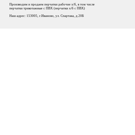
Производим и продаем перчатки рабочие х/б, в том числе
перчатки трикотажные с ПВХ (перчатки х/б с ПВХ)
Наш адрес: 153005, г.Иваново, ул. Спартака, д.20Б